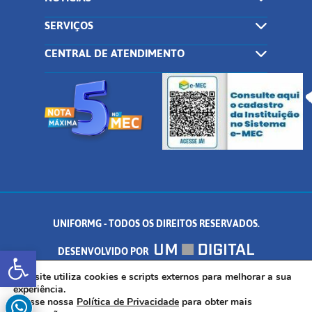
SERVIÇOS
CENTRAL DE ATENDIMENTO
UNIFORMG - TODOS OS DIREITOS RESERVADOS.
Abrir a barra de ferramentas
DESENVOLVIDO POR
AV. DR. ARNALDO DE SENNA, 328 - PALMEIRAS, FORMIGA/MG - CEP:
Este site utiliza cookies e scripts externos para melhorar a sua
experiência.
Acesse nossa
Política de Privacidade
para obter mais
35.574.530