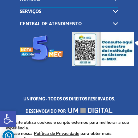
SERVIÇOS
CENTRAL DE ATENDIMENTO
UNIFORMG - TODOS OS DIREITOS RESERVADOS.
Abrir a barra de ferramentas
DESENVOLVIDO POR
AV. DR. ARNALDO DE SENNA, 328 - PALMEIRAS, FORMIGA/MG - CEP:
Este site utiliza cookies e scripts externos para melhorar a sua
experiência.
Acesse nossa
Política de Privacidade
para obter mais
35.574.530