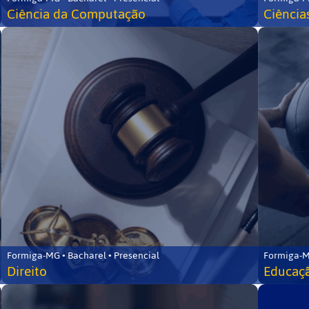
Ciência da Computação
Ciência
Formiga-MG • Bacharel • Presencial
Formiga-M
Direito
Educaçã