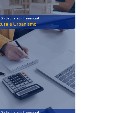
 • Bacharel • Presencial
tura e Urbanismo
 • Bacharel • Presencial