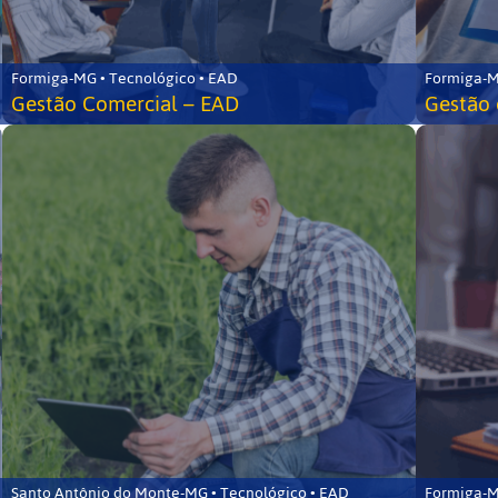
Formiga-MG • Tecnológico • EAD
Formiga-M
Gestão Comercial – EAD
Gestão 
Santo Antônio do Monte-MG • Tecnológico • EAD
Formiga-M