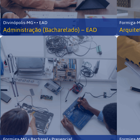
Divinópolis-MG • • EAD
Formiga-MG
Administração (Bacharelado) – EAD
Arquite
Formiga-MG • Bacharel • Presencial
Formiga-MG