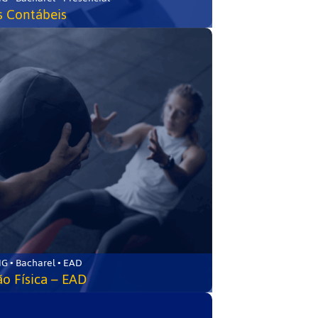
s Contábeis
G • Bacharel • EAD
o Física – EAD