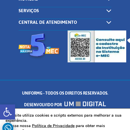
SERVIÇOS
CENTRAL DE ATENDIMENTO
UNIFORMG - TODOS OS DIREITOS RESERVADOS.
Abrir a barra de ferramentas
DESENVOLVIDO POR
AV. DR. ARNALDO DE SENNA, 328 - PALMEIRAS, FORMIGA/MG - CEP:
Este site utiliza cookies e scripts externos para melhorar a sua
experiência.
Acesse nossa
Política de Privacidade
para obter mais
35.574.530