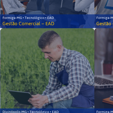
Formiga-MG • Tecnológico • EAD
Formiga-M
Gestão Comercial – EAD
Gestão 
Divinópolis-MG • Tecnológico • EAD
Formiga-M