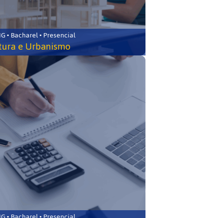
 • Bacharel • Presencial
tura e Urbanismo
 • Bacharel • Presencial