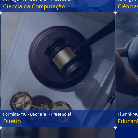
Ciência da Computação
Ciência
Formiga-MG • Bacharel • Presencial
Piumhi-MG
Direito
Educaçã