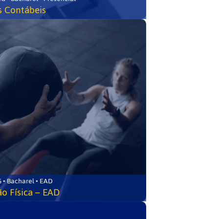
s Contábeis
 • Bacharel • EAD
o Física – EAD