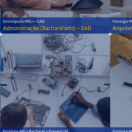
Divinópolis-MG • • EAD
Formiga-MG
Administração (Bacharelado) – EAD
Arquite
Formiga-MG • Bacharel • Presencial
Formiga-MG