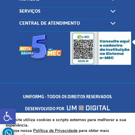
SERVIÇOS
CENTRAL DE ATENDIMENTO
UNIFORMG - TODOS OS DIREITOS RESERVADOS.
Abrir a barra de ferramentas
DESENVOLVIDO POR
AV. DR. ARNALDO DE SENNA, 328 - PALMEIRAS, FORMIGA/MG - CEP:
Este site utiliza cookies e scripts externos para melhorar a sua
experiência.
Acesse nossa
Política de Privacidade
para obter mais
35.574.530