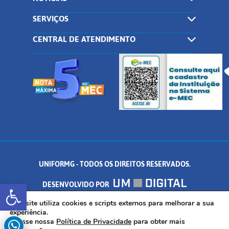
SERVIÇOS
CENTRAL DE ATENDIMENTO
UNIFORMG - TODOS OS DIREITOS RESERVADOS.
Abrir a barra de ferramentas
DESENVOLVIDO POR
AV. DR. ARNALDO DE SENNA, 328 - PALMEIRAS, FORMIGA/MG - CEP:
Este site utiliza cookies e scripts externos para melhorar a sua
experiência.
Acesse nossa
Política de Privacidade
para obter mais
35.574.530