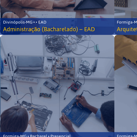
Divinópolis-MG • • EAD
Formiga-MG
Administração (Bacharelado) – EAD
Arquite
Formiga-MG • Bacharel • Presencial
Formiga-MG