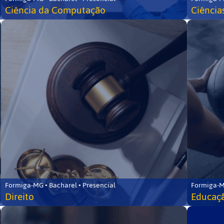
Ciência da Computação
Ciência
Formiga-MG • Bacharel • Presencial
Formiga-M
Direito
Educaçã