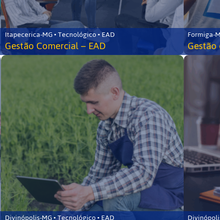
Itapecerica-MG • Tecnológico • EAD
Formiga-M
Gestão Comercial – EAD
Gestão 
Divinópolis-MG • Tecnológico • EAD
Divinópoli