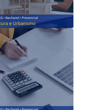
 • Bacharel • Presencial
tura e Urbanismo
 • Bacharel • Presencial