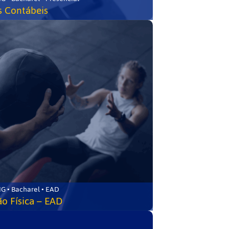
s Contábeis
G • Bacharel • EAD
o Física – EAD