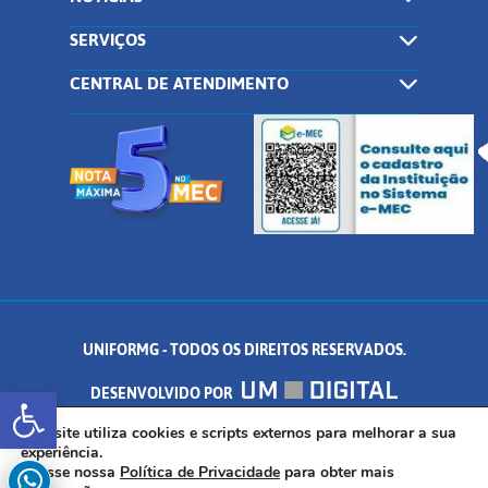
SERVIÇOS
CENTRAL DE ATENDIMENTO
UNIFORMG - TODOS OS DIREITOS RESERVADOS.
Abrir a barra de ferramentas
DESENVOLVIDO POR
AV. DR. ARNALDO DE SENNA, 328 - PALMEIRAS, FORMIGA/MG - CEP:
Este site utiliza cookies e scripts externos para melhorar a sua
experiência.
Acesse nossa
Política de Privacidade
para obter mais
35.574.530