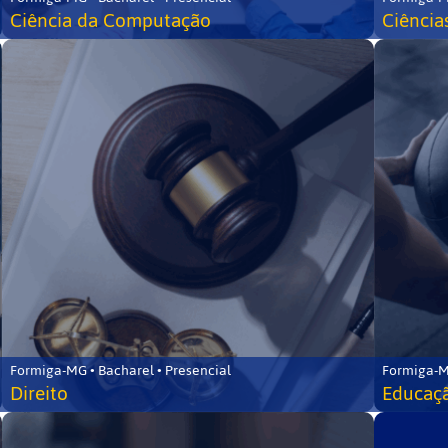
Ciência da Computação
Ciência
Formiga-MG • Bacharel • Presencial
Formiga-M
Direito
Educaçã