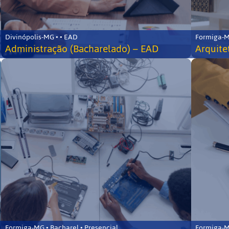
Divinópolis-MG • • EAD
Formiga-MG
Administração (Bacharelado) – EAD
Arquite
Formiga-MG • Bacharel • Presencial
Formiga-MG