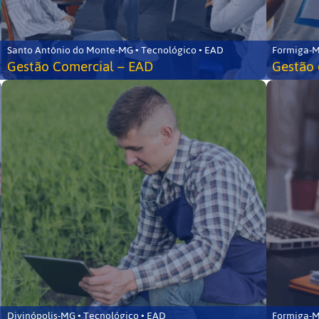
Santo Antônio do Monte-MG • Tecnológico • EAD
Formiga-M
Gestão Comercial – EAD
Gestão 
Divinópolis-MG • Tecnológico • EAD
Formiga-M