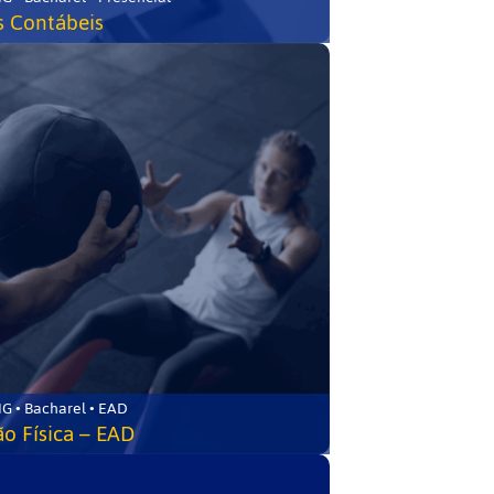
s Contábeis
G • Bacharel • EAD
o Física – EAD