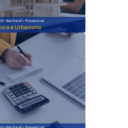
 • Bacharel • Presencial
tura e Urbanismo
 • Bacharel • Presencial