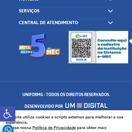
SERVIÇOS
CENTRAL DE ATENDIMENTO
UNIFORMG - TODOS OS DIREITOS RESERVADOS.
Abrir a barra de ferramentas
DESENVOLVIDO POR
AV. DR. ARNALDO DE SENNA, 328 - PALMEIRAS, FORMIGA/MG - CEP:
Este site utiliza cookies e scripts externos para melhorar a sua
experiência.
Acesse nossa
Política de Privacidade
para obter mais
35.574.530