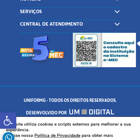
SERVIÇOS
CENTRAL DE ATENDIMENTO
UNIFORMG - TODOS OS DIREITOS RESERVADOS.
Abrir a barra de ferramentas
DESENVOLVIDO POR
AV. DR. ARNALDO DE SENNA, 328 - PALMEIRAS, FORMIGA/MG - CEP:
Este site utiliza cookies e scripts externos para melhorar a sua
experiência.
Acesse nossa
Política de Privacidade
para obter mais
35.574.530