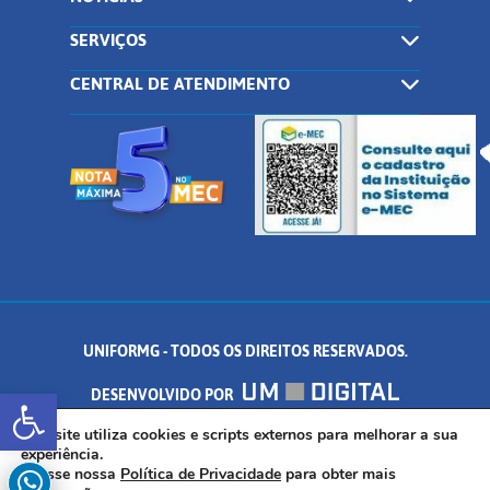
SERVIÇOS
CENTRAL DE ATENDIMENTO
UNIFORMG - TODOS OS DIREITOS RESERVADOS.
Abrir a barra de ferramentas
DESENVOLVIDO POR
AV. DR. ARNALDO DE SENNA, 328 - PALMEIRAS, FORMIGA/MG - CEP:
Este site utiliza cookies e scripts externos para melhorar a sua
experiência.
Acesse nossa
Política de Privacidade
para obter mais
35.574.530