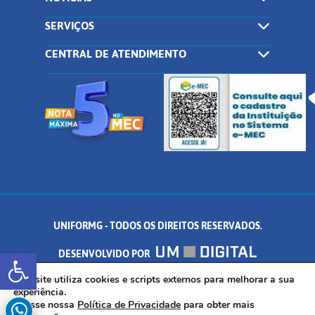
SERVIÇOS
CENTRAL DE ATENDIMENTO
UNIFORMG - TODOS OS DIREITOS RESERVADOS.
Abrir a barra de ferramentas
DESENVOLVIDO POR
AV. DR. ARNALDO DE SENNA, 328 - PALMEIRAS, FORMIGA/MG - CEP:
Este site utiliza cookies e scripts externos para melhorar a sua
experiência.
Acesse nossa
Política de Privacidade
para obter mais
35.574.530