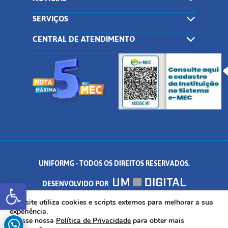
SERVIÇOS
CENTRAL DE ATENDIMENTO
UNIFORMG - TODOS OS DIREITOS RESERVADOS.
Abrir a barra de ferramentas
DESENVOLVIDO POR
AV. DR. ARNALDO DE SENNA, 328 - PALMEIRAS, FORMIGA/MG - CEP:
Este site utiliza cookies e scripts externos para melhorar a sua
experiência.
Acesse nossa
Política de Privacidade
para obter mais
35.574.530