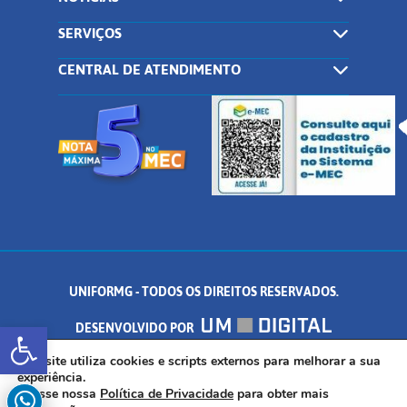
SERVIÇOS
CENTRAL DE ATENDIMENTO
UNIFORMG - TODOS OS DIREITOS RESERVADOS.
Abrir a barra de ferramentas
DESENVOLVIDO POR
AV. DR. ARNALDO DE SENNA, 328 - PALMEIRAS, FORMIGA/MG - CEP:
Este site utiliza cookies e scripts externos para melhorar a sua
experiência.
Acesse nossa
Política de Privacidade
para obter mais
35.574.530