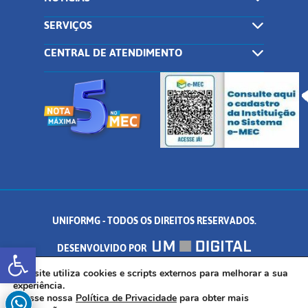
SERVIÇOS
CENTRAL DE ATENDIMENTO
UNIFORMG - TODOS OS DIREITOS RESERVADOS.
Abrir a barra de ferramentas
DESENVOLVIDO POR
AV. DR. ARNALDO DE SENNA, 328 - PALMEIRAS, FORMIGA/MG - CEP:
Este site utiliza cookies e scripts externos para melhorar a sua
experiência.
Acesse nossa
Política de Privacidade
para obter mais
35.574.530