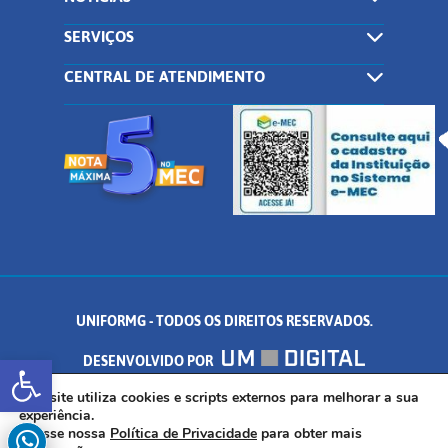
SERVIÇOS
CENTRAL DE ATENDIMENTO
UNIFORMG - TODOS OS DIREITOS RESERVADOS.
Abrir a barra de ferramentas
DESENVOLVIDO POR
AV. DR. ARNALDO DE SENNA, 328 - PALMEIRAS, FORMIGA/MG - CEP:
Este site utiliza cookies e scripts externos para melhorar a sua
experiência.
Acesse nossa
Política de Privacidade
para obter mais
35.574.530