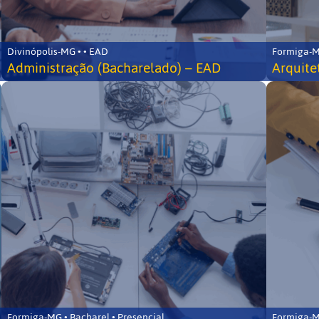
Divinópolis-MG • • EAD
Formiga-MG
Administração (Bacharelado) – EAD
Arquite
Formiga-MG • Bacharel • Presencial
Formiga-MG