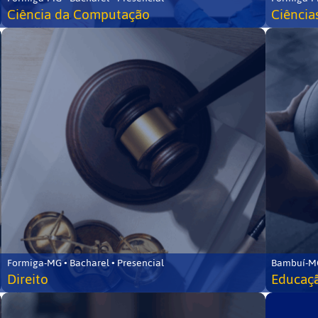
Ciência da Computação
Ciência
Formiga-MG • Bacharel • Presencial
Bambuí-MG
Direito
Educaçã