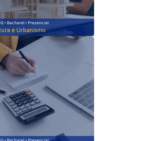
 • Bacharel • Presencial
tura e Urbanismo
 • Bacharel • Presencial