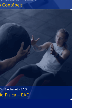
s Contábeis
 • Bacharel • EAD
o Física – EAD