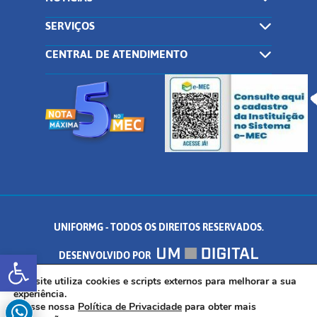
SERVIÇOS
CENTRAL DE ATENDIMENTO
UNIFORMG - TODOS OS DIREITOS RESERVADOS.
Abrir a barra de ferramentas
DESENVOLVIDO POR
AV. DR. ARNALDO DE SENNA, 328 - PALMEIRAS, FORMIGA/MG - CEP:
Este site utiliza cookies e scripts externos para melhorar a sua
experiência.
Acesse nossa
Política de Privacidade
para obter mais
35.574.530