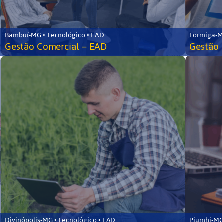
Bambuí-MG • Tecnológico • EAD
Formiga-M
Gestão Comercial – EAD
Gestão 
Divinópolis-MG • Tecnológico • EAD
Piumhi-MG