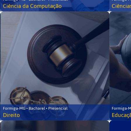
Ciência da Computação
Ciência
Formiga-MG • Bacharel • Presencial
Formiga-M
Direito
Educaçã