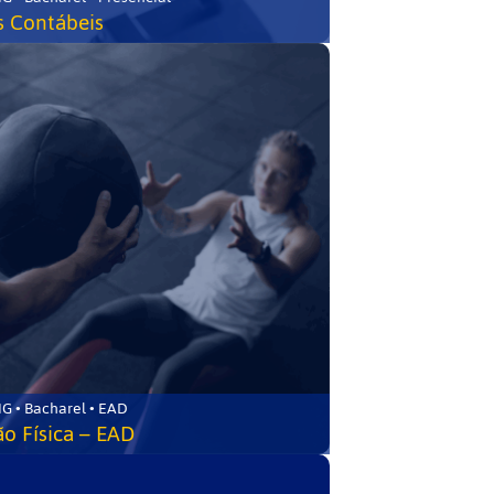
s Contábeis
G • Bacharel • EAD
o Física – EAD