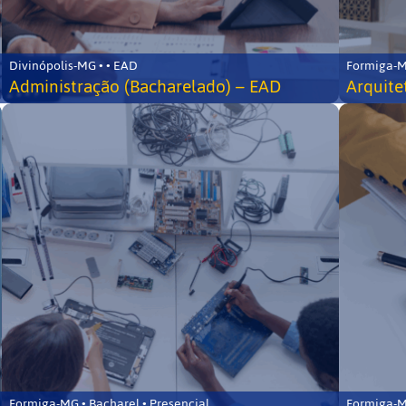
Divinópolis-MG • • EAD
Formiga-MG
Administração (Bacharelado) – EAD
Arquite
Formiga-MG • Bacharel • Presencial
Formiga-MG