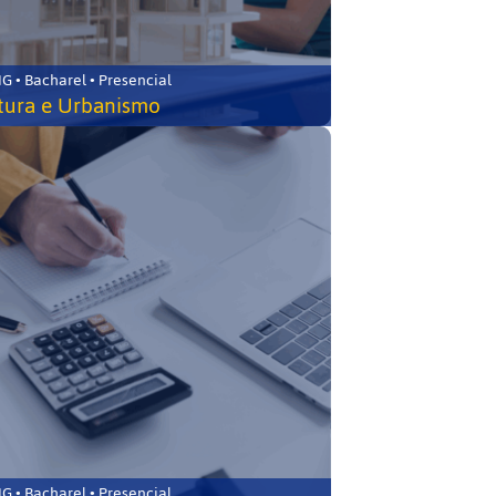
 • Bacharel • Presencial
tura e Urbanismo
 • Bacharel • Presencial