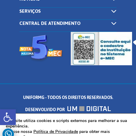
SERVIÇOS
CENTRAL DE ATENDIMENTO
UNIFORMG - TODOS OS DIREITOS RESERVADOS.
Abrir a barra de ferramentas
DESENVOLVIDO POR
AV. DR. ARNALDO DE SENNA, 328 - PALMEIRAS, FORMIGA/MG - CEP:
Este site utiliza cookies e scripts externos para melhorar a sua
experiência.
Acesse nossa
Política de Privacidade
para obter mais
35.574.530