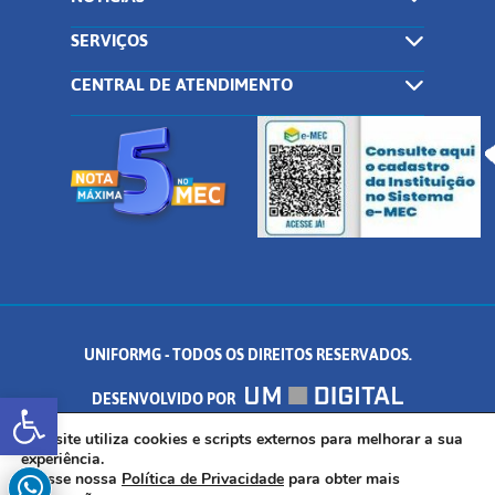
SERVIÇOS
CENTRAL DE ATENDIMENTO
UNIFORMG - TODOS OS DIREITOS RESERVADOS.
Abrir a barra de ferramentas
DESENVOLVIDO POR
AV. DR. ARNALDO DE SENNA, 328 - PALMEIRAS, FORMIGA/MG - CEP:
Este site utiliza cookies e scripts externos para melhorar a sua
experiência.
Acesse nossa
Política de Privacidade
para obter mais
35.574.530