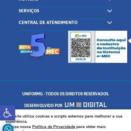
SERVIÇOS
CENTRAL DE ATENDIMENTO
UNIFORMG - TODOS OS DIREITOS RESERVADOS.
Abrir a barra de ferramentas
DESENVOLVIDO POR
AV. DR. ARNALDO DE SENNA, 328 - PALMEIRAS, FORMIGA/MG - CEP:
Este site utiliza cookies e scripts externos para melhorar a sua
experiência.
Acesse nossa
Política de Privacidade
para obter mais
35.574.530