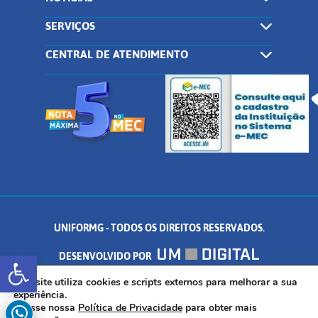
SERVIÇOS
CENTRAL DE ATENDIMENTO
UNIFORMG - TODOS OS DIREITOS RESERVADOS.
Abrir a barra de ferramentas
DESENVOLVIDO POR
AV. DR. ARNALDO DE SENNA, 328 - PALMEIRAS, FORMIGA/MG - CEP:
Este site utiliza cookies e scripts externos para melhorar a sua
experiência.
Acesse nossa
Política de Privacidade
para obter mais
35.574.530