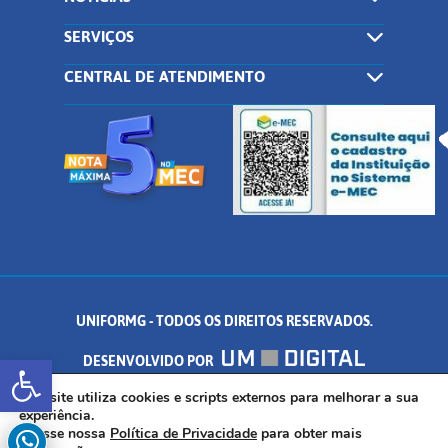
SERVIÇOS
CENTRAL DE ATENDIMENTO
UNIFORMG - TODOS OS DIREITOS RESERVADOS.
Abrir a barra de ferramentas
DESENVOLVIDO POR
AV. DR. ARNALDO DE SENNA, 328 - PALMEIRAS, FORMIGA/MG - CEP:
Este site utiliza cookies e scripts externos para melhorar a sua
experiência.
Acesse nossa
Política de Privacidade
para obter mais
35.574.530