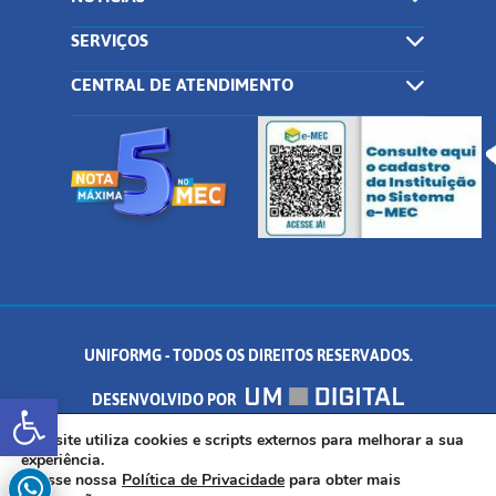
SERVIÇOS
CENTRAL DE ATENDIMENTO
UNIFORMG - TODOS OS DIREITOS RESERVADOS.
Abrir a barra de ferramentas
DESENVOLVIDO POR
AV. DR. ARNALDO DE SENNA, 328 - PALMEIRAS, FORMIGA/MG - CEP:
Este site utiliza cookies e scripts externos para melhorar a sua
experiência.
Acesse nossa
Política de Privacidade
para obter mais
35.574.530