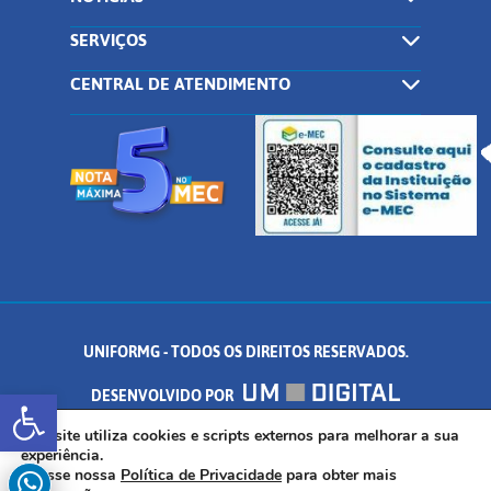
SERVIÇOS
CENTRAL DE ATENDIMENTO
UNIFORMG - TODOS OS DIREITOS RESERVADOS.
Abrir a barra de ferramentas
DESENVOLVIDO POR
AV. DR. ARNALDO DE SENNA, 328 - PALMEIRAS, FORMIGA/MG - CEP:
Este site utiliza cookies e scripts externos para melhorar a sua
experiência.
Acesse nossa
Política de Privacidade
para obter mais
35.574.530