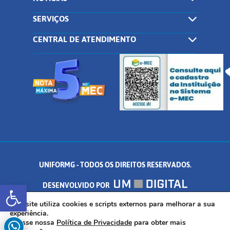
SERVIÇOS
CENTRAL DE ATENDIMENTO
UNIFORMG - TODOS OS DIREITOS RESERVADOS.
Abrir a barra de ferramentas
DESENVOLVIDO POR
AV. DR. ARNALDO DE SENNA, 328 - PALMEIRAS, FORMIGA/MG - CEP:
Este site utiliza cookies e scripts externos para melhorar a sua
experiência.
Acesse nossa
Política de Privacidade
para obter mais
35.574.530