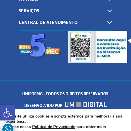
SERVIÇOS
CENTRAL DE ATENDIMENTO
UNIFORMG - TODOS OS DIREITOS RESERVADOS.
Abrir a barra de ferramentas
DESENVOLVIDO POR
AV. DR. ARNALDO DE SENNA, 328 - PALMEIRAS, FORMIGA/MG - CEP:
Este site utiliza cookies e scripts externos para melhorar a sua
experiência.
Acesse nossa
Política de Privacidade
para obter mais
35.574.530