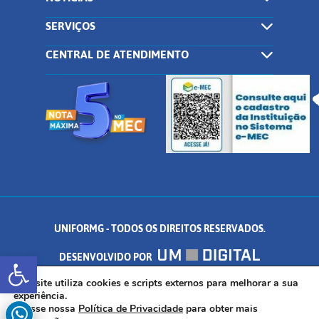
SERVIÇOS
CENTRAL DE ATENDIMENTO
UNIFORMG - TODOS OS DIREITOS RESERVADOS.
Abrir a barra de ferramentas
DESENVOLVIDO POR
AV. DR. ARNALDO DE SENNA, 328 - PALMEIRAS, FORMIGA/MG - CEP:
Este site utiliza cookies e scripts externos para melhorar a sua
experiência.
Acesse nossa
Política de Privacidade
para obter mais
35.574.530