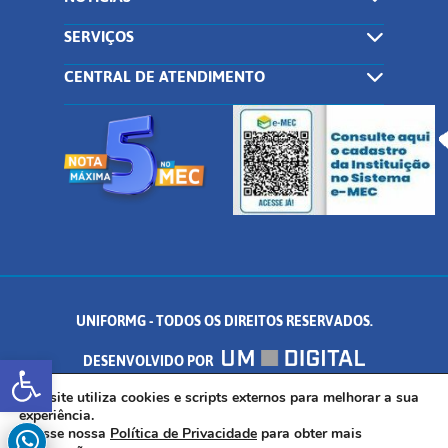
SERVIÇOS
CENTRAL DE ATENDIMENTO
UNIFORMG - TODOS OS DIREITOS RESERVADOS.
Abrir a barra de ferramentas
DESENVOLVIDO POR
AV. DR. ARNALDO DE SENNA, 328 - PALMEIRAS, FORMIGA/MG - CEP:
Este site utiliza cookies e scripts externos para melhorar a sua
experiência.
Acesse nossa
Política de Privacidade
para obter mais
35.574.530