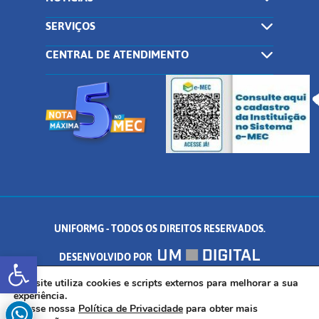
SERVIÇOS
CENTRAL DE ATENDIMENTO
UNIFORMG - TODOS OS DIREITOS RESERVADOS.
Abrir a barra de ferramentas
DESENVOLVIDO POR
AV. DR. ARNALDO DE SENNA, 328 - PALMEIRAS, FORMIGA/MG - CEP:
Este site utiliza cookies e scripts externos para melhorar a sua
experiência.
Acesse nossa
Política de Privacidade
para obter mais
35.574.530