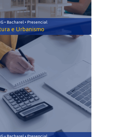
 • Bacharel • Presencial
tura e Urbanismo
 • Bacharel • Presencial