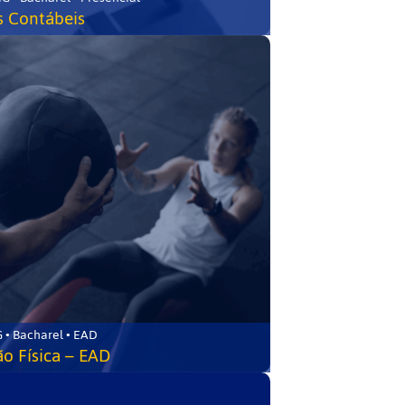
s Contábeis
 • Bacharel • EAD
o Física – EAD