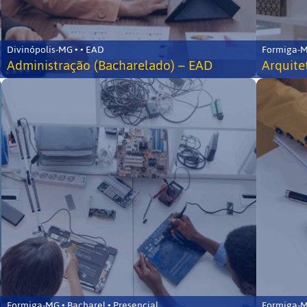
Divinópolis-MG • • EAD
Formiga-MG
Administração (Bacharelado) – EAD
Arquite
Formiga-MG • Bacharel • Presencial
Formiga-MG