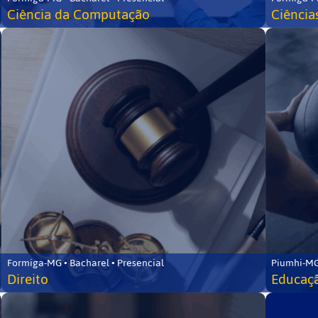
Ciência da Computação
Ciência
Formiga-MG • Bacharel • Presencial
Piumhi-MG
Direito
Educaçã