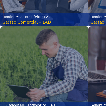
Formiga-MG • Tecnológico • EAD
Formiga-M
Gestão Comercial – EAD
Gestão 
Divinópolis-MG • Tecnológico • EAD
Formiga-M