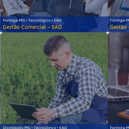
Formiga-MG • Tecnológico • EAD
Formiga-M
Gestão Comercial – EAD
Gestão 
Divinópolis-MG • Tecnológico • EAD
Formiga-M