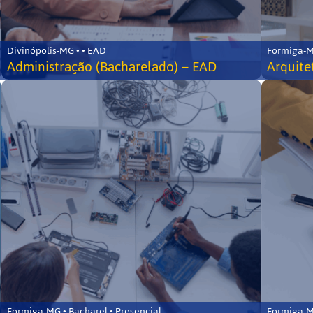
Divinópolis-MG • • EAD
Formiga-MG
Administração (Bacharelado) – EAD
Arquite
Formiga-MG • Bacharel • Presencial
Formiga-MG