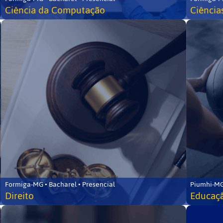
Ciência da Computação
Ciência
Formiga-MG • Bacharel • Presencial
Piumhi-MG
Direito
Educaçã