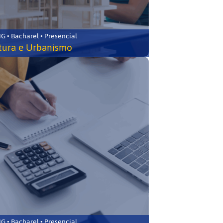
 • Bacharel • Presencial
tura e Urbanismo
 • Bacharel • Presencial