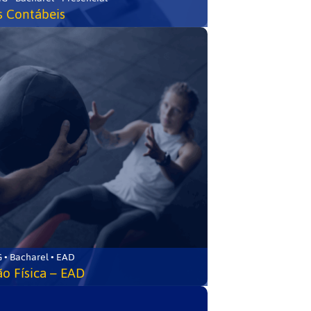
s Contábeis
 • Bacharel • EAD
o Física – EAD