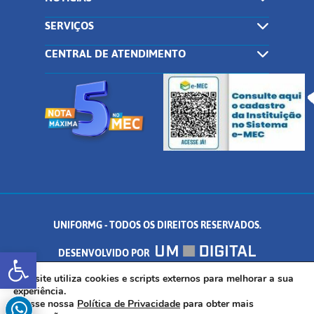
SERVIÇOS
CENTRAL DE ATENDIMENTO
UNIFORMG - TODOS OS DIREITOS RESERVADOS.
Abrir a barra de ferramentas
DESENVOLVIDO POR
AV. DR. ARNALDO DE SENNA, 328 - PALMEIRAS, FORMIGA/MG - CEP:
Este site utiliza cookies e scripts externos para melhorar a sua
experiência.
Acesse nossa
Política de Privacidade
para obter mais
35.574.530