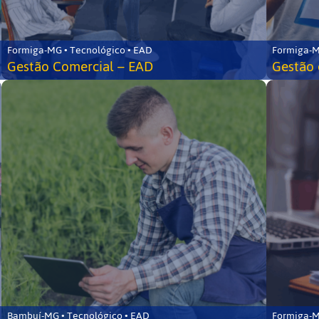
Formiga-MG • Tecnológico • EAD
Formiga-M
Gestão Comercial – EAD
Gestão 
Bambuí-MG • Tecnológico • EAD
Formiga-M