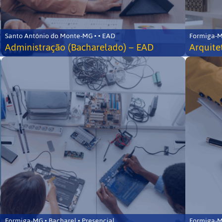
Santo Antônio do Monte-MG • • EAD
Formiga-MG
Administração (Bacharelado) – EAD
Arquite
Formiga-MG • Bacharel • Presencial
Formiga-MG