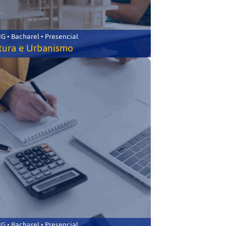
 • Bacharel • Presencial
tura e Urbanismo
 • Bacharel • Presencial