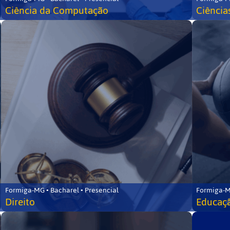
Ciência da Computação
Ciência
Formiga-MG • Bacharel • Presencial
Formiga-M
Direito
Educaçã