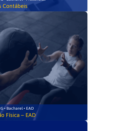
s Contábeis
G • Bacharel • EAD
o Física – EAD