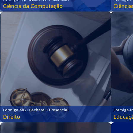
Ciência da Computação
Ciência
Formiga-MG • Bacharel • Presencial
Formiga-M
Direito
Educaçã