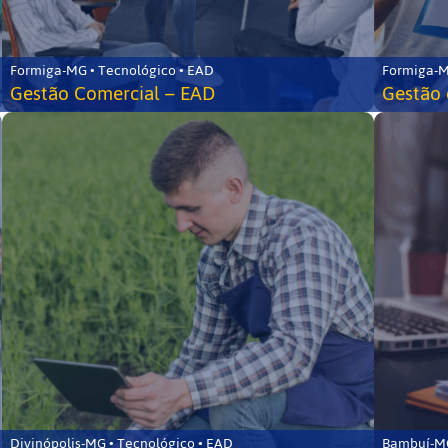
Formiga-MG • Tecnológico • EAD
Formiga-M
Gestão Comercial – EAD
Gestão 
Divinópolis-MG • Tecnológico • EAD
Bambuí-MG