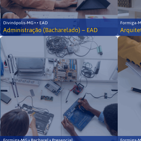
Divinópolis-MG • • EAD
Formiga-MG
Administração (Bacharelado) – EAD
Arquite
Formiga-MG • Bacharel • Presencial
Formiga-MG