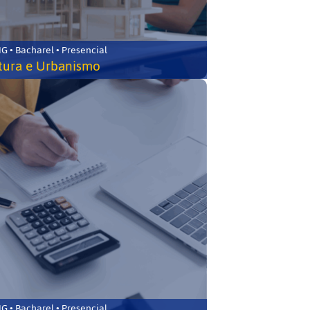
 • Bacharel • Presencial
tura e Urbanismo
 • Bacharel • Presencial