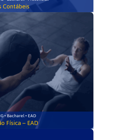
s Contábeis
G • Bacharel • EAD
o Física – EAD