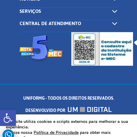
SERVIÇOS
CENTRAL DE ATENDIMENTO
UNIFORMG - TODOS OS DIREITOS RESERVADOS.
Abrir a barra de ferramentas
DESENVOLVIDO POR
AV. DR. ARNALDO DE SENNA, 328 - PALMEIRAS, FORMIGA/MG - CEP:
Este site utiliza cookies e scripts externos para melhorar a sua
experiência.
Acesse nossa
Política de Privacidade
para obter mais
35.574.530