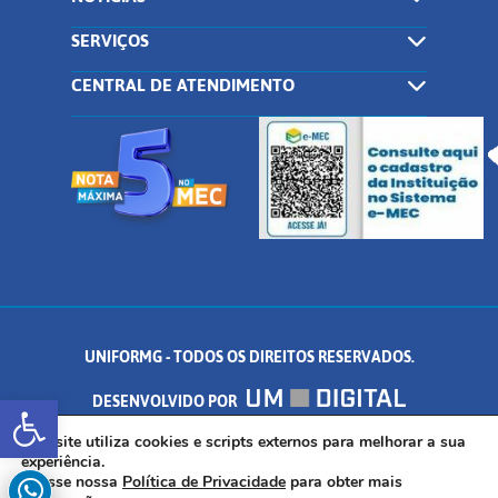
SERVIÇOS
CENTRAL DE ATENDIMENTO
UNIFORMG - TODOS OS DIREITOS RESERVADOS.
Abrir a barra de ferramentas
DESENVOLVIDO POR
AV. DR. ARNALDO DE SENNA, 328 - PALMEIRAS, FORMIGA/MG - CEP:
Este site utiliza cookies e scripts externos para melhorar a sua
experiência.
Acesse nossa
Política de Privacidade
para obter mais
35.574.530