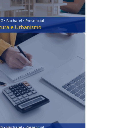
 • Bacharel • Presencial
tura e Urbanismo
 • Bacharel • Presencial