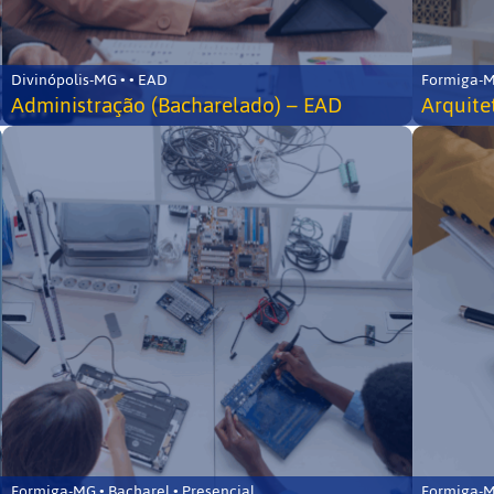
Divinópolis-MG • • EAD
Formiga-MG
Administração (Bacharelado) – EAD
Arquite
Formiga-MG • Bacharel • Presencial
Formiga-MG