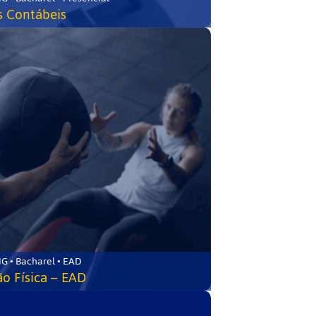
s Contábeis
G • Bacharel • EAD
o Física – EAD