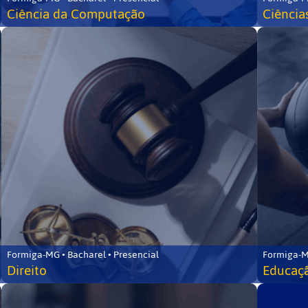
Ciência da Computação
Ciência
Formiga-MG • Bacharel • Presencial
Formiga-M
Direito
Educaçã