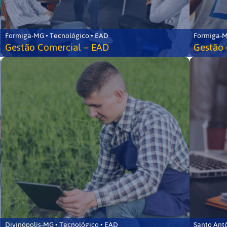
Formiga-MG • Tecnológico • EAD
Formiga-M
Gestão Comercial – EAD
Gestão 
Divinópolis-MG • Tecnológico • EAD
Santo Ant