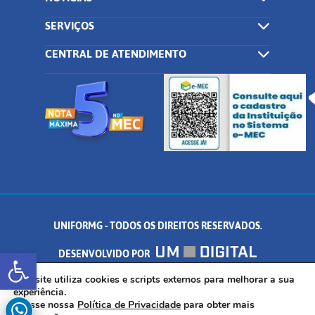
SERVIÇOS
CENTRAL DE ATENDIMENTO
UNIFORMG - TODOS OS DIREITOS RESERVADOS.
Abrir a barra de ferramentas
DESENVOLVIDO POR
AV. DR. ARNALDO DE SENNA, 328 - PALMEIRAS, FORMIGA/MG - CEP:
Este site utiliza cookies e scripts externos para melhorar a sua
experiência.
Acesse nossa
Política de Privacidade
para obter mais
35.574.530