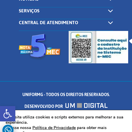
SERVIÇOS
CENTRAL DE ATENDIMENTO
UNIFORMG - TODOS OS DIREITOS RESERVADOS.
Abrir a barra de ferramentas
DESENVOLVIDO POR
AV. DR. ARNALDO DE SENNA, 328 - PALMEIRAS, FORMIGA/MG - CEP:
Este site utiliza cookies e scripts externos para melhorar a sua
experiência.
Acesse nossa
Política de Privacidade
para obter mais
35.574.530