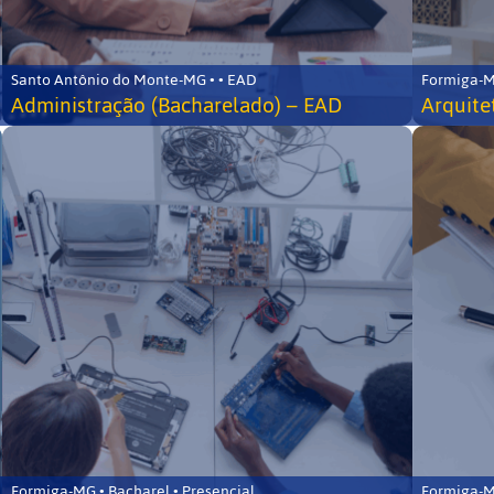
Santo Antônio do Monte-MG • • EAD
Formiga-MG
Administração (Bacharelado) – EAD
Arquite
Formiga-MG • Bacharel • Presencial
Formiga-MG