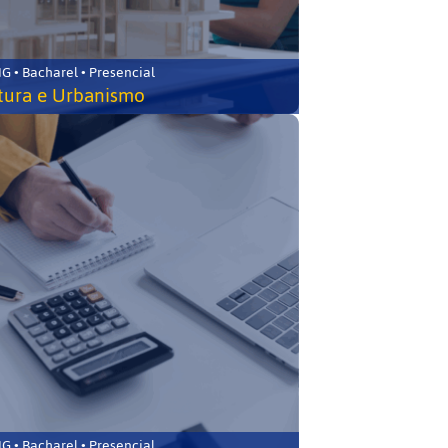
 • Bacharel • Presencial
tura e Urbanismo
 • Bacharel • Presencial