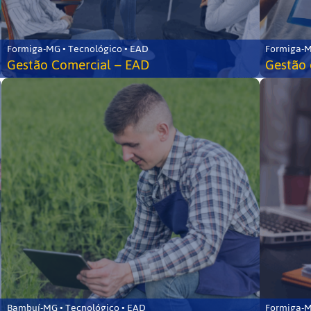
Formiga-MG • Tecnológico • EAD
Formiga-M
Gestão Comercial – EAD
Gestão 
Bambuí-MG • Tecnológico • EAD
Formiga-M