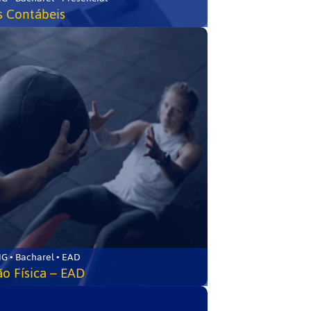
s Contábeis
G • Bacharel • EAD
o Física – EAD