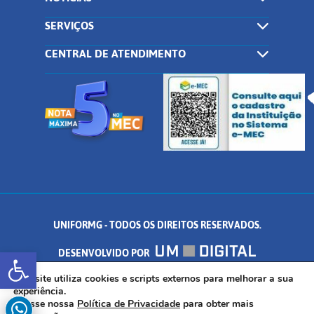
SERVIÇOS
CENTRAL DE ATENDIMENTO
UNIFORMG - TODOS OS DIREITOS RESERVADOS.
Abrir a barra de ferramentas
DESENVOLVIDO POR
AV. DR. ARNALDO DE SENNA, 328 - PALMEIRAS, FORMIGA/MG - CEP:
Este site utiliza cookies e scripts externos para melhorar a sua
experiência.
Acesse nossa
Política de Privacidade
para obter mais
35.574.530