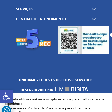
SERVIÇOS
CENTRAL DE ATENDIMENTO
UNIFORMG - TODOS OS DIREITOS RESERVADOS.
Abrir a barra de ferramentas
DESENVOLVIDO POR
AV. DR. ARNALDO DE SENNA, 328 - PALMEIRAS, FORMIGA/MG - CEP:
Este site utiliza cookies e scripts externos para melhorar a sua
experiência.
Acesse nossa
Política de Privacidade
para obter mais
35.574.530