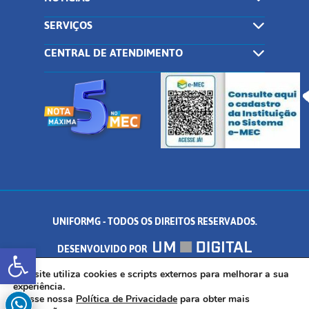
SERVIÇOS
CENTRAL DE ATENDIMENTO
UNIFORMG - TODOS OS DIREITOS RESERVADOS.
Abrir a barra de ferramentas
DESENVOLVIDO POR
AV. DR. ARNALDO DE SENNA, 328 - PALMEIRAS, FORMIGA/MG - CEP:
Este site utiliza cookies e scripts externos para melhorar a sua
experiência.
Acesse nossa
Política de Privacidade
para obter mais
35.574.530