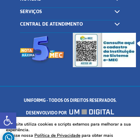
SERVIÇOS
CENTRAL DE ATENDIMENTO
UNIFORMG - TODOS OS DIREITOS RESERVADOS.
Abrir a barra de ferramentas
DESENVOLVIDO POR
AV. DR. ARNALDO DE SENNA, 328 - PALMEIRAS, FORMIGA/MG - CEP:
Este site utiliza cookies e scripts externos para melhorar a sua
experiência.
Acesse nossa
Política de Privacidade
para obter mais
35.574.530