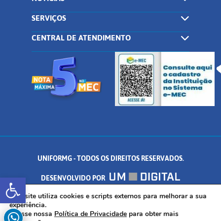
SERVIÇOS
CENTRAL DE ATENDIMENTO
UNIFORMG - TODOS OS DIREITOS RESERVADOS.
Abrir a barra de ferramentas
DESENVOLVIDO POR
AV. DR. ARNALDO DE SENNA, 328 - PALMEIRAS, FORMIGA/MG - CEP:
Este site utiliza cookies e scripts externos para melhorar a sua
experiência.
Acesse nossa
Política de Privacidade
para obter mais
35.574.530