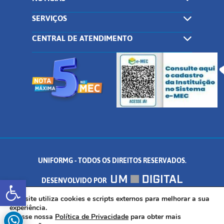
SERVIÇOS
CENTRAL DE ATENDIMENTO
UNIFORMG - TODOS OS DIREITOS RESERVADOS.
Abrir a barra de ferramentas
DESENVOLVIDO POR
AV. DR. ARNALDO DE SENNA, 328 - PALMEIRAS, FORMIGA/MG - CEP:
Este site utiliza cookies e scripts externos para melhorar a sua
experiência.
Acesse nossa
Política de Privacidade
para obter mais
35.574.530